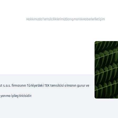
Hakkımızda
Temsilciliklerimiz
Danışmanlık
Haberler
İletişim
t s.a.s. firmasının Türkiye’deki TEK temsilcisi olmanın gurur ve
yanma iyileştiricisidir: