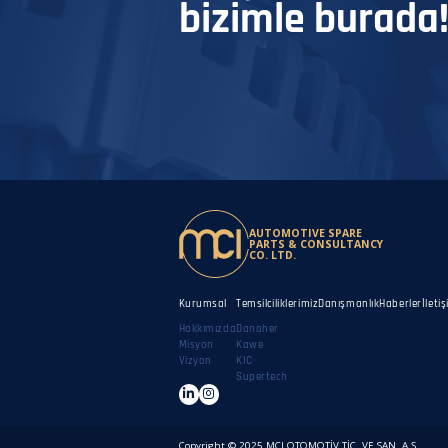
bizimle burada
AUTOMOTIVE SPARE
PARTS & CONSULTANCY
CO. LTD.
Kurumsal
Temsilciliklerimiz
Danışmanlık
Haberler
İleti
Hakkımızda
Danaher
Misyon
Kawe
Vizyon
KIC
Supertech
Copyright © 2025 MCI OTOMOTİV TİC. VE SAN. A.Ş.