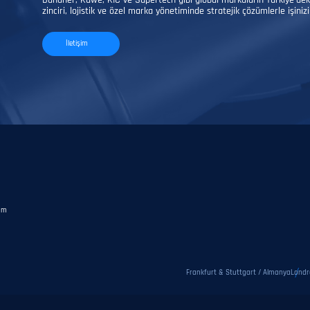
Danaher, Kawe, KIC ve Supertech gibi global markaların Türkiye’deki t
!
zinciri, lojistik ve özel marka yönetiminde stratejik çözümlerle işinizi 
İletişim
şim
Frankfurt & Stuttgart / Almanya
Londra