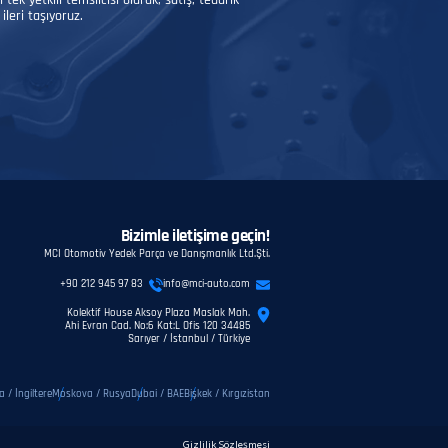
ek yetkili temsilcisi olarak, satış, tedarik
ileri taşıyoruz.
Bizimle iletişime geçin!
MCI Otomotiv Yedek Parça ve Danışmanlık Ltd.Şti.
+90 212 945 97 83
info@mci-auto.com
Kolektif House Aksoy Plaza Maslak Mah.
Ahi Evran Cad. No:6 Kat:L Ofis 120 34485
Sarıyer / İstanbul / Türkiye
 / İngiltere
Moskova / Rusya
Dubai / BAE
Bişkek / Kırgızistan
Gizlilik Sözleşmesi