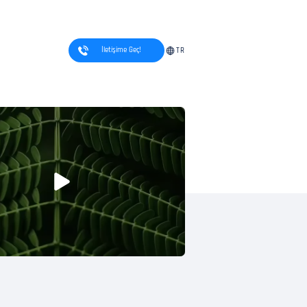
İletişime Geç!
TR