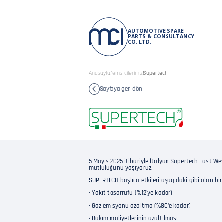
AUTOMOTIVE SPARE
PARTS & CONSULTANCY
CO. LTD.
Anasayfa
Temsilcilerimiz
Supertech
Sayfaya geri dön
5 Mayıs 2025 itibariyle İtalyan Supertech East Wes
mutluluğunu yaşıyoruz.
SUPERTECH başlıca etkileri aşağıdaki gibi olan bir 
· Yakıt tasarrufu (%12'ye kadar)
· Gaz emisyonu azaltma (%80'e kadar)
· Bakım maliyetlerinin azaltılması